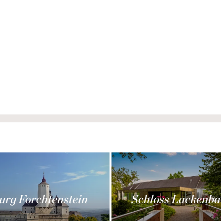
urg Forchtenstein
Schloss Lackenba