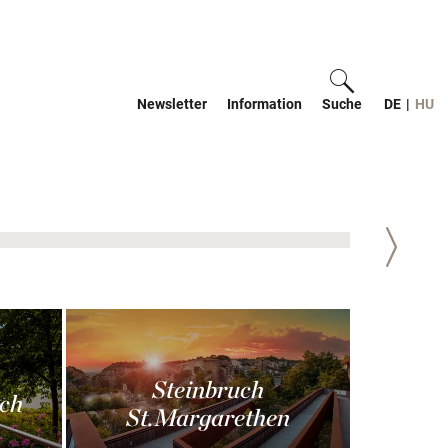
Newsletter
Information
Suche
ein-/ausblen
DE
|
HU
Weiter
Steinbruch
ch
St.Margarethen