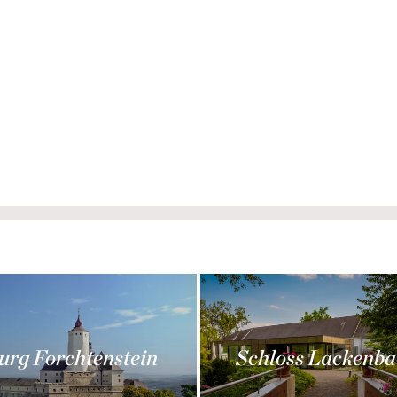
urg Forchtenstein
Schloss Lackenba