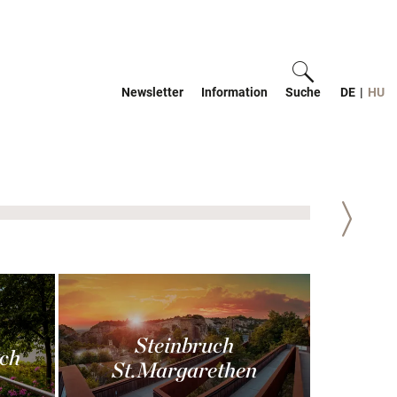
Newsletter
Information
Suche
ein-/ausblen
DE
|
HU
Weiter
Steinbruch
ch
St.Margarethen