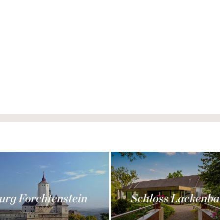
urg Forchtenstein
Schloss Lackenba