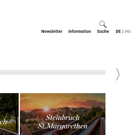
Newsletter
Information
Suche
ein-/ausblen
DE
|
HU
Weiter
Steinbruch
ch
St.Margarethen