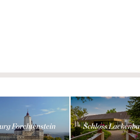
urg Forchtenstein
Schloss Lackenba