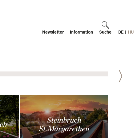
Newsletter
Information
Suche
ein-/ausblen
DE
|
HU
Weiter
Steinbruch
ch
St.Margarethen