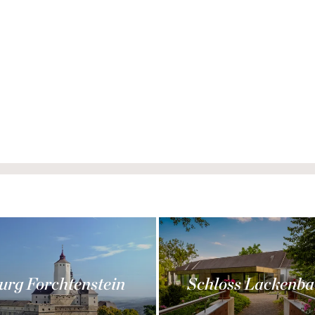
urg Forchtenstein
Schloss Lackenba