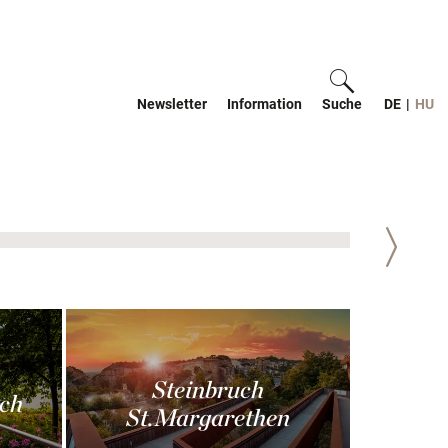
Newsletter
Information
Suche
ein-/ausblen
DE
|
HU
Weiter
Steinbruch
ch
St.Margarethen